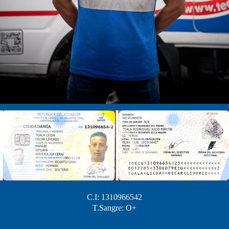
C.I: 1310966542
T.Sangre: O+